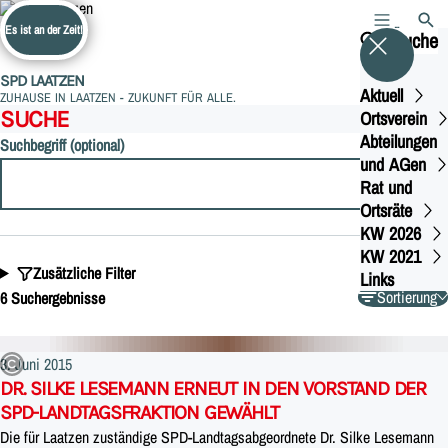
Es ist an der Zeit!
MENÜ
SUCH
Suche
SPD LAATZEN
Aktuell
ZUHAUSE IN LAATZEN - ZUKUNFT FÜR ALLE.
SUCHE
Ortsverein
Abteilungen
Suchbegriff (optional)
und AGen
Rat und
Ortsräte
KW 2026
KW 2021
Zusätzliche Filter
Links
Sortierung
6 Suchergebnisse
3. Juni 2015
DR. SILKE LESEMANN ERNEUT IN DEN VORSTAND DER
SPD-LANDTAGSFRAKTION GEWÄHLT
Die für Laatzen zuständige SPD-Landtagsabgeordnete Dr. Silke Lesemann