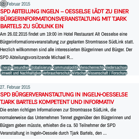
18. Februar 2015
SPD ABTEILUNG INGELN – OESSELSE LÄDT ZU EINER
BÜRGERINFORMATIONSVERANSTALTUNG MIT TJARK
BARTELS ZU SÜDLINK EIN
Am 26.02.2015 findet um 19:00 im Hotel Restaurant Alt Oesselse eine
Bürgerinformationsveranstaltung zur geplanten Stromtrasse SüdLink statt.
Herzlich willkommen sind alle interessierten Bürgerinnen und Bürger. Der
SPD Abteilungsvorsitzende Michael R...
Energie
Gesundheit
Globalisierung
Kommunalpolitik
Menschenrechte
Niedersachsen
Umwelt und Nachhaltigkeit
Verbraucherschutz
Wirtschaft
Wissenschaft / Forschung
27. Februar 2015
SPD BÜRGERVERANSTALTUNG IN INGELN-OESSELSE
TJARK BARTELS KOMPETENT UND INFORMATIV
Die ersten richtigen Informationen zur Stromtrasse SüdLink, die
normalerweise das Unternehmen Tennet gegenüber den Bürgerinnen und
Bürgern geben müsste, erhielten die ca. 50 Teilnehmer der SPD
Veranstaltung in Ingeln-Oessele durch Tjark Bartels, den ...