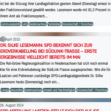
ist bei der Sitzung ihrer Landtagsfraktion gestern Abend (Dienstag) erneut in
den Fraktionsvorstand gewählt worden. Lesemann wurde mit 81,3 Prozent in
ihrem Amt als Fraktionssprech...
Kommunalpolitik
Kultur
Niedersachsen
Parteileben
Wissenschaft / Forschung
23. April 2015
DR. SILKE LESEMANN: SPD BEKENNT SICH ZUR
ERDVERKABELUNG BEI SÜDLINK-TRASSE – ERSTE
ERGEBNISSE VIELLEICHT BEREITS IM MAI
Die Rot-Grüne Regierungskoalition in Niedersachsen hat sich noch einmal
klar für eine Erdverkabelung der SüdLink-Trasse ausgesprochen. Wie die für
Laatzen und Pattensen zuständige SPD-Landtagsabgeordnete Dr. Silke
Lesemann heute (Donnerstag) noch ein...
Energie
Gesundheit
Niedersachsen
Umwelt und Nachhaltigkeit
Wissenschaft / Forschung
28. August 2014